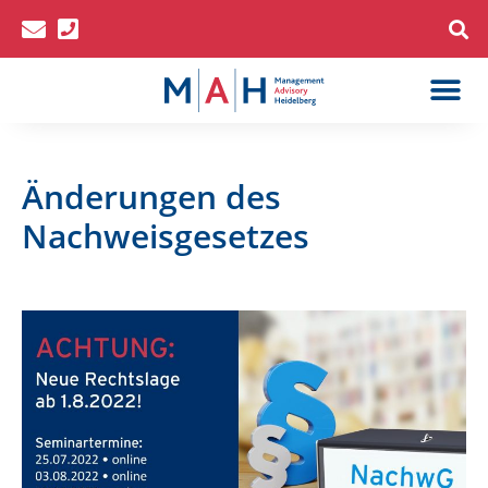
Sachkundelehr
bAV-Spezialist*in (IHK)
Änderungen des
Nachweisgesetzes