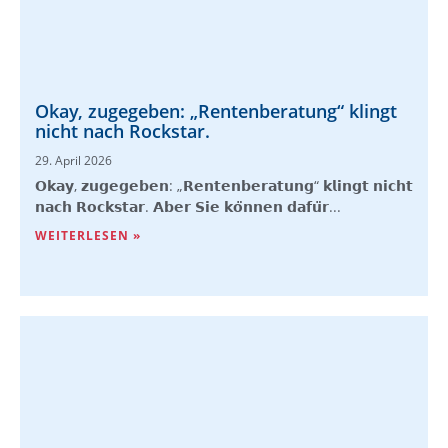
Okay, zugegeben: „Rentenberatung“ klingt
nicht nach Rockstar.
29. April 2026
𝗢𝗸𝗮𝘆, 𝘇𝘂𝗴𝗲𝗴𝗲𝗯𝗲𝗻: „𝗥𝗲𝗻𝘁𝗲𝗻𝗯𝗲𝗿𝗮𝘁𝘂𝗻𝗴“ 𝗸𝗹𝗶𝗻𝗴𝘁 𝗻𝗶𝗰𝗵𝘁
𝗻𝗮𝗰𝗵 𝗥𝗼𝗰𝗸𝘀𝘁𝗮𝗿. 𝗔𝗯𝗲𝗿 𝗦𝗶𝗲 𝗸𝗼̈𝗻𝗻𝗲𝗻 𝗱𝗮𝗳𝘂̈𝗿...
WEITERLESEN »