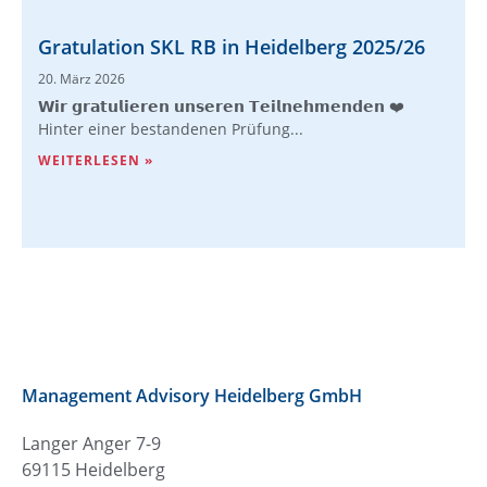
Gratulation SKL RB in Heidelberg 2025/26
20. März 2026
𝗪𝗶𝗿 𝗴𝗿𝗮𝘁𝘂𝗹𝗶𝗲𝗿𝗲𝗻 𝘂𝗻𝘀𝗲𝗿𝗲𝗻 𝗧𝗲𝗶𝗹𝗻𝗲𝗵𝗺𝗲𝗻𝗱𝗲𝗻 ❤️
Hinter einer bestandenen Prüfung...
WEITERLESEN »
Management Advisory Heidelberg GmbH
Langer Anger 7-9
69115 Heidelberg