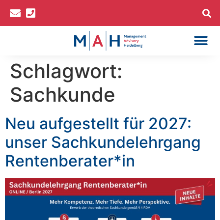
Inhalt
springen
Sachkundelehr
bAV-Spezialist*in (IHK)
Schlagwort:
Sachkunde
Neu aufgestellt für 2027:
unser Sachkundelehrgang
Rentenberater*in