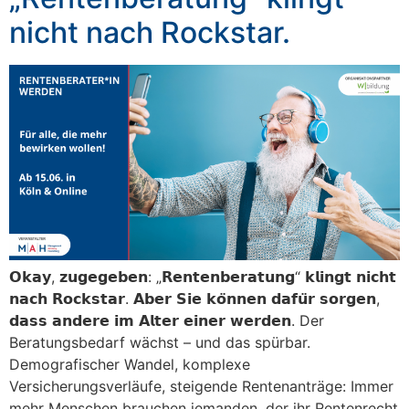
nicht nach Rockstar.
𝗢𝗸𝗮𝘆, 𝘇𝘂𝗴𝗲𝗴𝗲𝗯𝗲𝗻: „𝗥𝗲𝗻𝘁𝗲𝗻𝗯𝗲𝗿𝗮𝘁𝘂𝗻𝗴“ 𝗸𝗹𝗶𝗻𝗴𝘁 𝗻𝗶𝗰𝗵𝘁
𝗻𝗮𝗰𝗵 𝗥𝗼𝗰𝗸𝘀𝘁𝗮𝗿. 𝗔𝗯𝗲𝗿 𝗦𝗶𝗲 𝗸𝗼̈𝗻𝗻𝗲𝗻 𝗱𝗮𝗳𝘂̈𝗿 𝘀𝗼𝗿𝗴𝗲𝗻,
𝗱𝗮𝘀𝘀 𝗮𝗻𝗱𝗲𝗿𝗲 𝗶𝗺 𝗔𝗹𝘁𝗲𝗿 𝗲𝗶𝗻𝗲𝗿 𝘄𝗲𝗿𝗱𝗲𝗻. Der
Beratungsbedarf wächst – und das spürbar.
Demografischer Wandel, komplexe
Versicherungsverläufe, steigende Rentenanträge: Immer
mehr Menschen brauchen jemanden, der ihr Rentenrecht