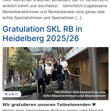
wirklich kennt und durchsetzt. Gerichtlich zugelassene
Rentenberaterinnen und Rentenberater sind genau das:
echte Spezialistinnen und Spezialisten […]
Gratulation SKL RB in
Heidelberg 2025/26
𝗪𝗶𝗿 𝗴𝗿𝗮𝘁𝘂𝗹𝗶𝗲𝗿𝗲𝗻 𝘂𝗻𝘀𝗲𝗿𝗲𝗻 𝗧𝗲𝗶𝗹𝗻𝗲𝗵𝗺𝗲𝗻𝗱𝗲𝗻 ❤️
Hinter einer bestandenen Prüfung liegen viele Monate