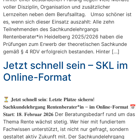
voller Disziplin, Organisation und zusätzlicher
Lernzeiten neben dem Berufsalltag. Umso schöner ist
es, wenn sich dieser Einsatz auszahlt: Alle zehn
Teilnehmenden des Sachkundelehrgangs
Rentenberater*in Heidelberg 2025/2026 haben die
Prüfungen zum Erwerb der theoretischen Sachkunde
gemäß § 4 RDV erfolgreich bestanden. Hinter […]
Jetzt schnell sein – SKL im
Online-Format
⏳ 𝐉𝐞𝐭𝐳𝐭 𝐬𝐜𝐡𝐧𝐞𝐥𝐥 𝐬𝐞𝐢𝐧: 𝐋𝐞𝐭𝐳𝐭𝐞 𝐏𝐥𝐚̈𝐭𝐳𝐞 𝐬𝐢𝐜𝐡𝐞𝐫𝐧!
𝐒𝐚𝐜𝐡𝐤𝐮𝐧𝐝𝐞𝐥𝐞𝐡𝐫𝐠𝐚𝐧𝐠 𝐑𝐞𝐧𝐭𝐞𝐧𝐛𝐞𝐫𝐚𝐭𝐞𝐫*𝐢𝐧 – 𝐢𝐦 𝐎𝐧𝐥𝐢𝐧𝐞-𝐅𝐨𝐫𝐦𝐚𝐭 📅
𝐒𝐭𝐚𝐫𝐭: 𝟏𝟖. 𝐅𝐞𝐛𝐫𝐮𝐚𝐫 𝟐𝟎𝟐𝟔 Der Beratungsbedarf rund um das
Thema Rente wächst stetig. Wer hier mit fundiertem
Fachwissen unterstützt, ist nicht nur gefragt, sondern
gestaltet aktiv Zukunft mit. Der Sachkundelehrgang